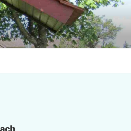
Search
for:
earch Button
bach