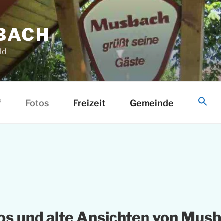
BACH
ld
f
Fotos
Freizeit
Gemeinde
S
os und alte Ansichten von Mus