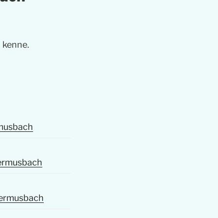
 kenne.
musbach
bermusbach
bermusbach