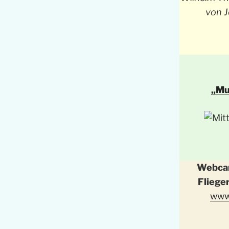
von J
„Mu
Webcam
Fliege
www