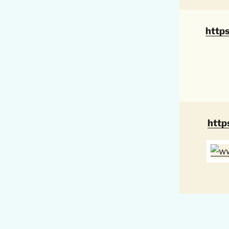
http
http