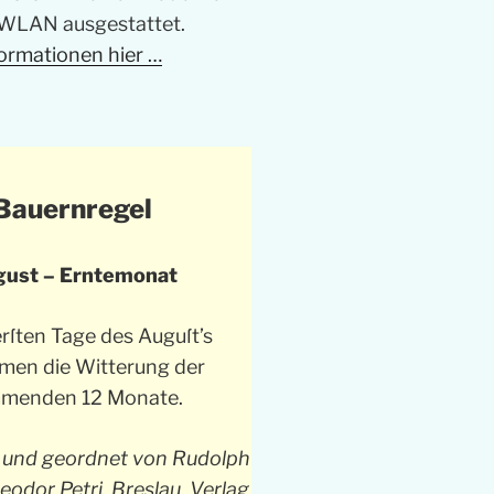
WLAN ausgestattet.
ormationen hier …
Bauernregel
ust – Erntemonat
erſten Tage des Auguſt’s
men die Witterung der
menden 12 Monate.
und geordnet von Rudolph
odor Petri. Breslau, Verlag