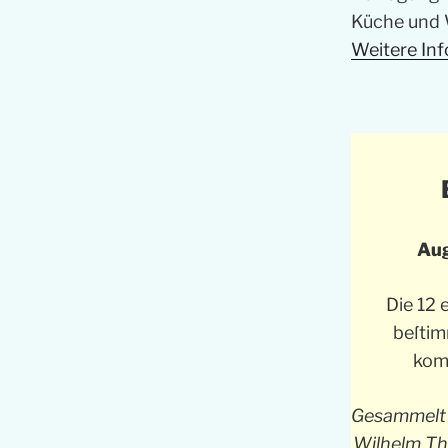
Küche und 
Weitere Inf
Aug
Die 12 
beſtim
kom
Gesammelt 
Wilhelm The