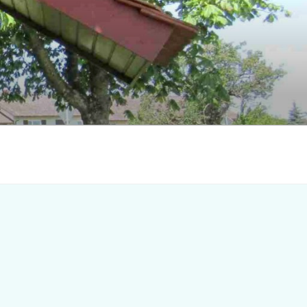
Search
for:
earch Button