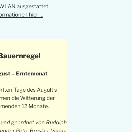
WLAN ausgestattet.
ormationen hier …
Bauernregel
ust – Erntemonat
erſten Tage des Auguſt’s
men die Witterung der
menden 12 Monate.
und geordnet von Rudolph
odor Petri. Breslau, Verlag