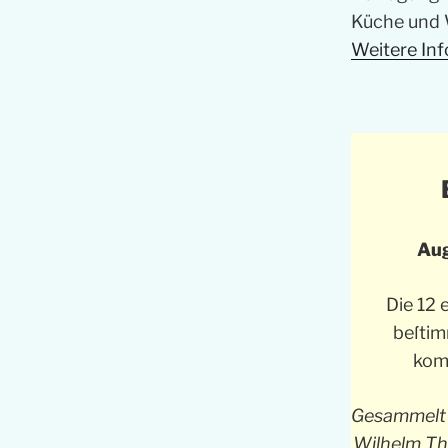
Küche und 
Weitere Inf
Aug
Die 12 
beſtim
kom
Gesammelt 
Wilhelm The