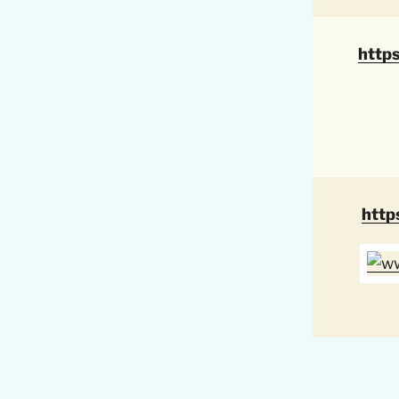
http
http