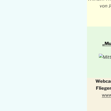
von J
„Mu
Webcam
Fliege
www