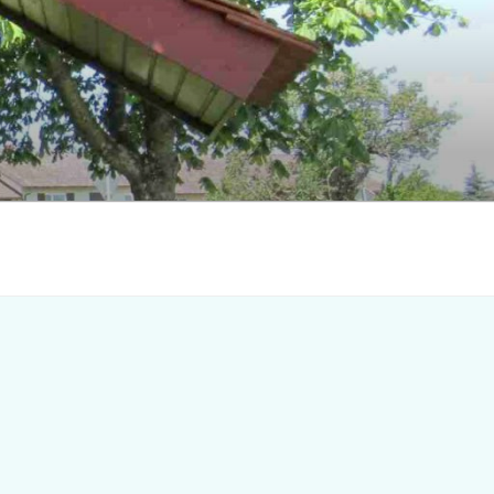
Search
for:
earch Button