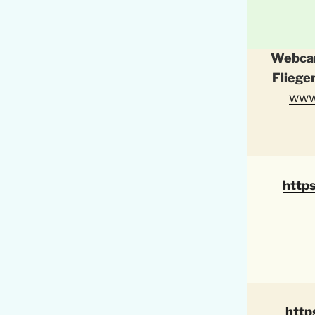
Webcam
Fliege
www
http
http