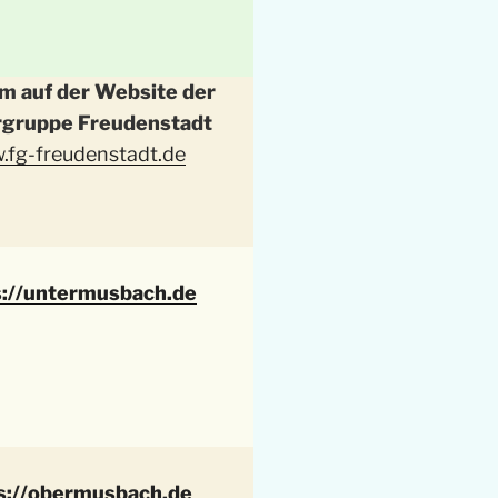
 auf der Website der
rgruppe Freudenstadt
.fg-freudenstadt.de
s://untermusbach.de
s://obermusbach.de