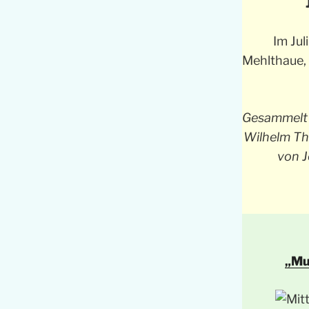
Im Jul
Mehlthaue,
Gesammelt 
Wilhelm The
von J
„Mu