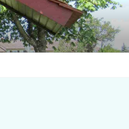
Search
for:
earch Button