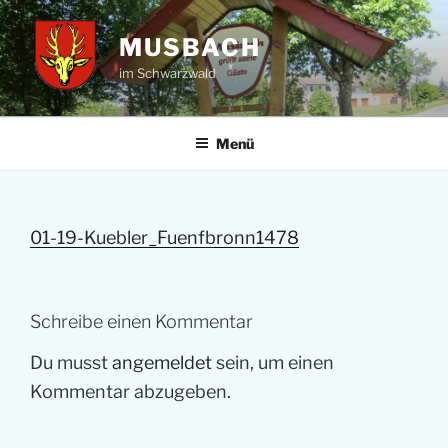
Zum
Inhalt
MUSBACH
springen
im Schwarzwald
Menü
01-19-Kuebler_Fuenfbronn1478
Schreibe einen Kommentar
Du musst
angemeldet
sein, um einen
Kommentar abzugeben.