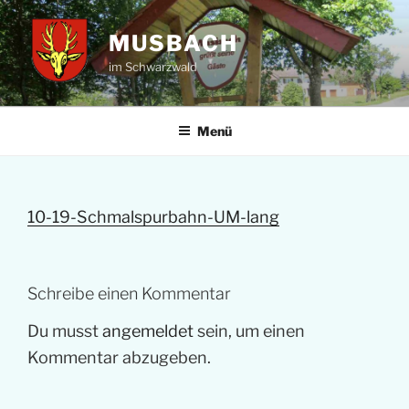
Zum
Inhalt
MUSBACH
springen
im Schwarzwald
Menü
10-19-Schmalspurbahn-UM-lang
Schreibe einen Kommentar
Du musst
angemeldet
sein, um einen
Kommentar abzugeben.