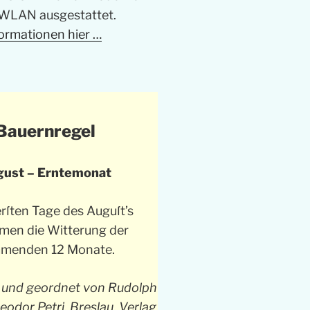
WLAN ausgestattet.
ormationen hier …
Bauernregel
ust – Erntemonat
erſten Tage des Auguſt’s
men die Witterung der
menden 12 Monate.
und geordnet von Rudolph
odor Petri. Breslau, Verlag