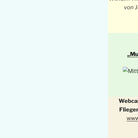
von J
„Mu
Webcam
Fliege
www