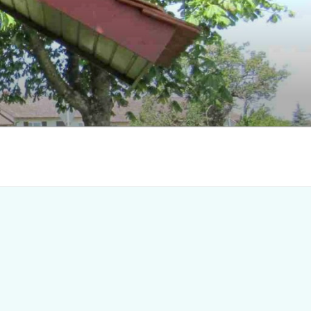
Search
for:
earch Button