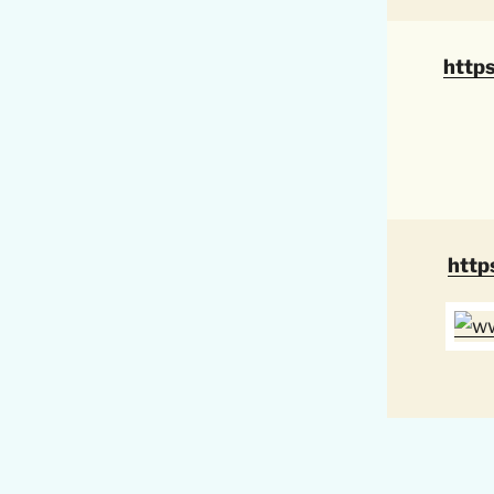
http
http